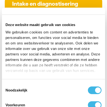
Intake en diagnostisering
Bij Fysio Alblasserdam is de eerste afspraak
altijd gericht op een intakegesprek. Als er geen
doorverwijzing van een arts of specialist is,
Deze website maakt gebruik van cookies
voert de therapeut eerst een screening uit.
We gebruiken cookies om content en advertenties te
Tijdens deze screening wordt zorgvuldig
personaliseren, om functies voor social media te bieden
onderzocht wat de aard van uw klachten is. Dit
en om ons websiteverkeer te analyseren. Ook delen we
helpt om te bepalen of fysiotherapie of
informatie over uw gebruik van onze site met onze
manuele therapie de juiste aanpak is, of dat het
partners voor social media, adverteren en analyse. Deze
partners kunnen deze gegevens combineren met andere
verstandig is om eerst een huisarts naar uw
informatie die u aan ze heeft verstrekt of die ze hebben
klachten te laten kijken.
verzameld op basis van uw gebruik van hun services.
Lees meer
Toestemmingsselectie
Noodzakelijk
Golffysio
Bij Fysio Alblasserdam richten wij ons op het
Voorkeuren