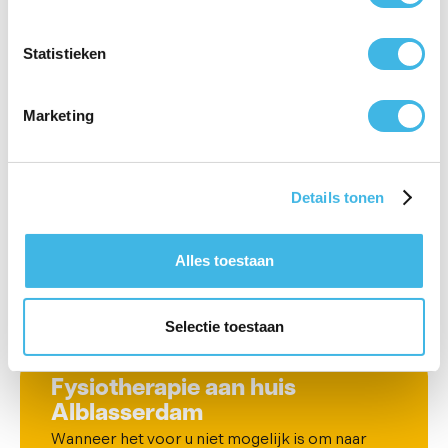
verbeteren van uw golfswing en het
optimaliseren van uw fysieke prestaties,
Statistieken
ongeacht of u klachten heeft. Onze
golffysiotherapeut stelt een op maat gemaakt
Marketing
plan samen, gericht op het behouden of
verbeteren van uw kracht en mobiliteit. De
wintermaanden zijn een ideaal moment om
Details tonen
golf-specifiek te blijven bewegen, zodat u in het
voorjaar een vliegende start maakt op de
golfbaan.
Alles toestaan
Lees meer
Selectie toestaan
Fysiotherapie aan huis
Alblasserdam
Wanneer het voor u niet mogelijk is om naar