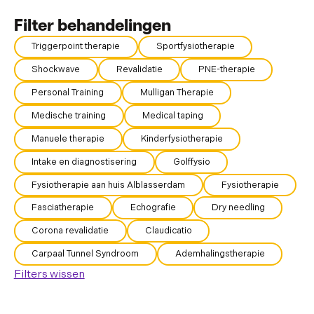
Filter behandelingen
Triggerpoint therapie
Sportfysiotherapie
Shockwave
Revalidatie
PNE-therapie
Personal Training
Mulligan Therapie
Medische training
Medical taping
Manuele therapie
Kinderfysiotherapie
Intake en diagnostisering
Golffysio
Fysiotherapie aan huis Alblasserdam
Fysiotherapie
Fasciatherapie
Echografie
Dry needling
Corona revalidatie
Claudicatio
Carpaal Tunnel Syndroom
Ademhalingstherapie
Filters wissen