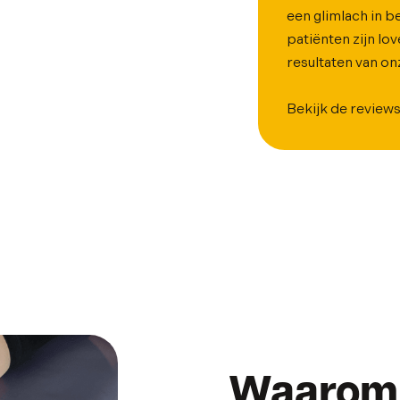
een glimlach in 
patiënten zijn lo
resultaten van o
Bekijk de review
Waarom 