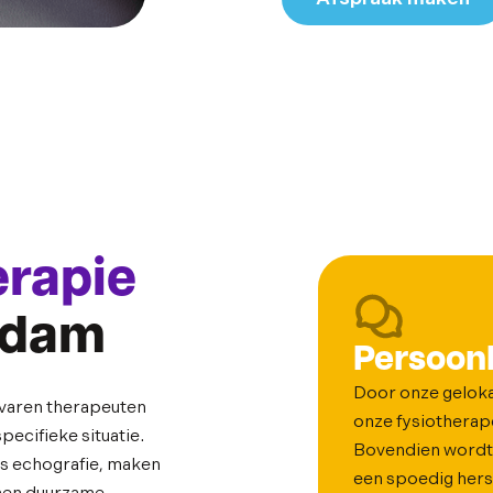
erapie
erdam
Persoonl
Door onze geloka
rvaren therapeuten
onze fysiotherape
ecifieke situatie.
Bovendien wordt 
ls echografie, maken
een spoedig hers