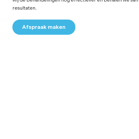
wij de behandelingen nog effectiever en behalen we s
resultaten.
Afspraak maken