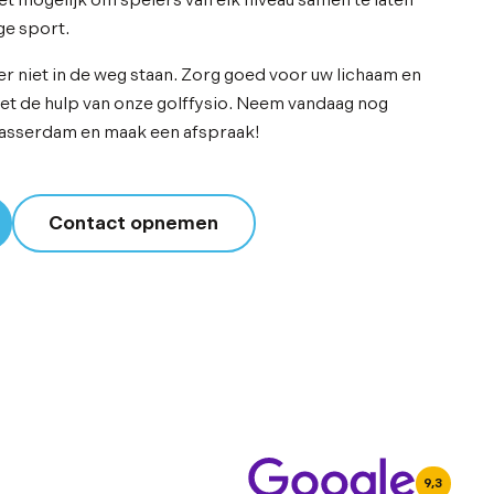
 mogelijk om spelers van elk niveau samen te laten
ge sport.
er niet in de weg staan. Zorg goed voor uw lichaam en
met de hulp van onze golffysio. Neem vandaag nog
lasserdam en maak een afspraak!
Contact opnemen
9,3