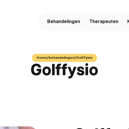
Behandelingen
Therapeuten
Home
/
behandelingen
/
Golffysio
Golffysio