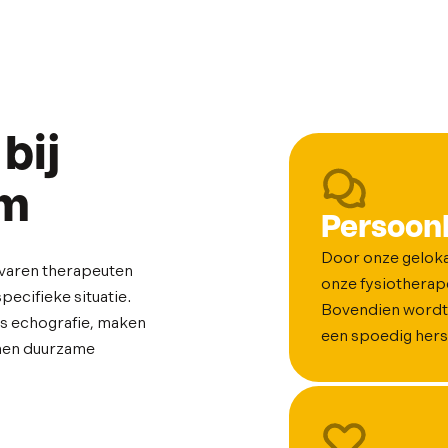
bij
am
Persoonl
Door onze geloka
rvaren therapeuten
onze fysiotherape
ecifieke situatie.
Bovendien wordt 
ls echografie, maken
een spoedig hers
amen duurzame